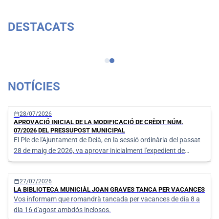
DESTACATS
Certificat de viatge
NOTÍCIES
calendar_today
28/07/2026
APROVACIÓ INICIAL DE LA MODIFICACIÓ DE CRÈDIT NÚM.
07/2026 DEL PRESSUPOST MUNICIPAL
El Ple de l'Ajuntament de Deià, en la sessió ordinària del passat
28 de maig de 2026, va aprovar inicialment l'expedient de
modificació del Pressupost de despeses núm. 07/2026 (Exp.
576/2026)
calendar_today
27/07/2026
LA BIBLIOTECA MUNICIÀL JOAN GRAVES TANCA PER VACANCES
Vos informam que romandrà tancada per vacances de dia 8 a
dia 16 d'agost ambdós inclosos.