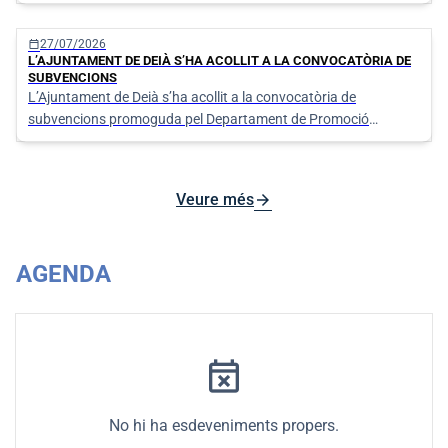
calendar_today
27/07/2026
L’AJUNTAMENT DE DEIÀ S’HA ACOLLIT A LA CONVOCATÒRIA DE
SUBVENCIONS
L’Ajuntament de Deià s’ha acollit a la convocatòria de
subvencions promoguda pel Departament de Promoció
Econòmica i Desenvolupament Local del Consell de Mallorca
per activitats d’estiu dirigides a la cura, vigilància i
entreteniment dels infants i joves dutes a terme en l'estiu de
arrow_forward
Veure més
l'any 2025.
AGENDA
event_busy
No hi ha esdeveniments propers.