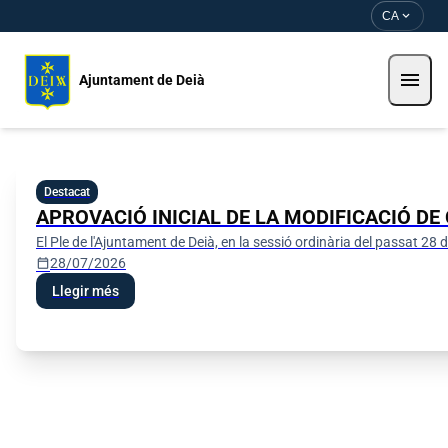
Vés al contingut
Saltar al contingut
expand_more
CA
menu
Ajuntament de Deià
Ajuntament de Deià
Destacat
APROVACIÓ INICIAL DE LA MODIFICACIÓ DE
El Ple de l'Ajuntament de Deià, en la sessió ordinària del passat 
calendar_today
28/07/2026
Llegir més
Perfil del contractant
Seu electrònica