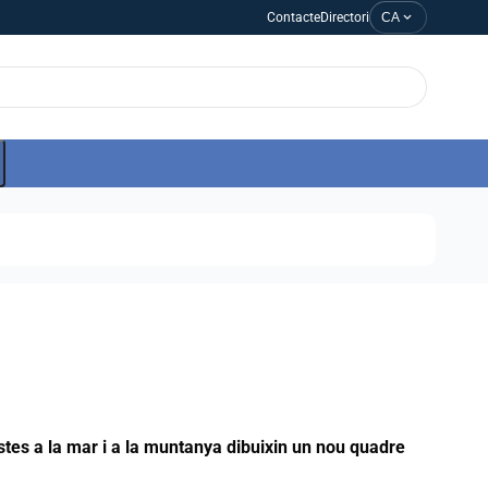
expand_more
Contacte
Directori
CA
istes a la mar i a la muntanya dibuixin un nou quadre