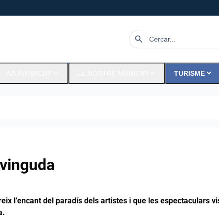
search
expand_more
expand_more
expand_more
AJUNTAMENT
EL NOSTRE MUNICIPI
TURISME
vinguda
eix l’encant del paradís dels artistes i que les espectaculars v
a.