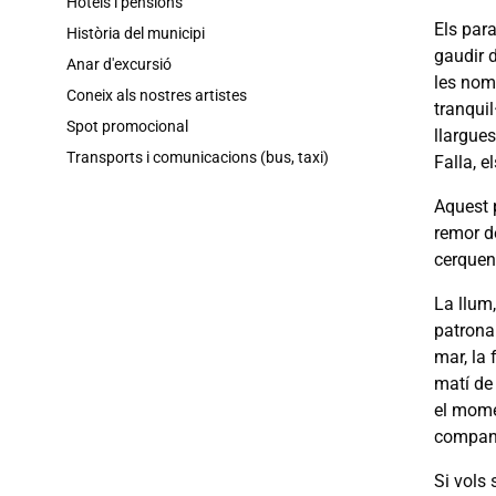
Hotels i pensions
Els para
Història del municipi
gaudir d
Anar d'excursió
les nom
Coneix als nostres artistes
tranqui
Spot promocional
llargues
Transports i comunicacions (bus, taxi)
Falla, 
Aquest p
remor de
cerquen 
La llum,
patrona
mar, la 
matí de
el momen
compan
Si vols 