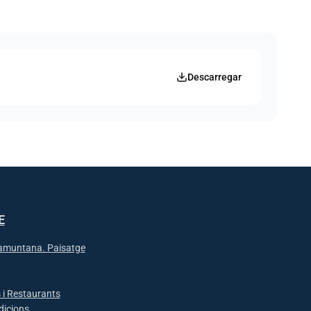
Descarregar
E
ramuntana. Paisatge
 i Restaurants
adicions