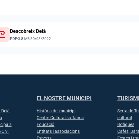
ments
Descobreix Deià
PDF
·
3.8 MB
·
30/03/2022
EL NOSTRE MUNICIPI
TURISM
 Deià
Història del municipi
Serra de T
ia
Centre Cultural sa Tanca
cultural
icipals
Educació
Botigues
 Civil
Entitats i associacions
Cafès, Bars
Esports
Festes i tr