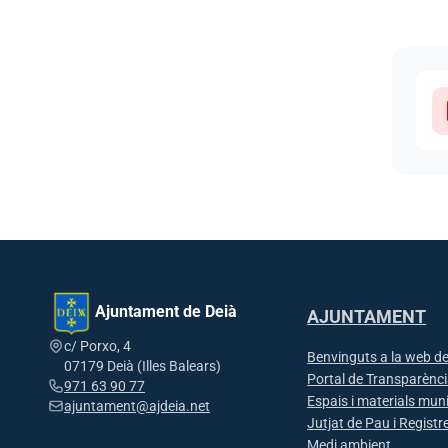
Docu
Ajuntament de Deià
AJUNTAMENT
c/ Porxo, 4
Benvinguts a la web de
07179 Deià (Illes Balears)
Portal de Transparènc
971 63 90 77
Espais i materials mun
ajuntament@ajdeia.net
Jutjat de Pau i Registre
Medi ambient