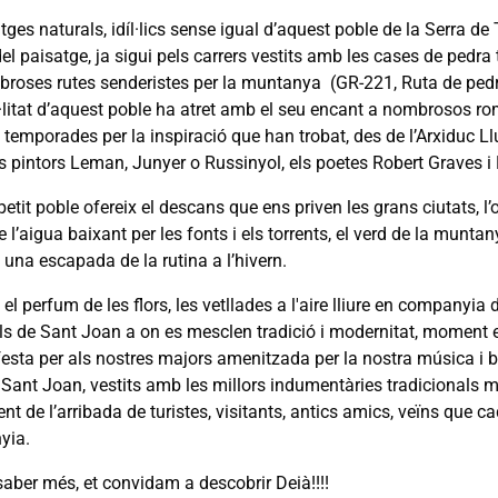
tges naturals, idíl·lics sense igual d’aquest poble de la Serra de
el paisatge, ja sigui pels carrers vestits amb les cases de pedra 
broses rutes senderistes per la muntanya (GR-221, Ruta de pedr
l·litat d’aquest poble ha atret amb el seu encant a nombrosos r
 temporades per la inspiració que han trobat, des de l’Arxiduc L
els pintors Leman, Junyer o Russinyol, els poetes Robert Graves 
etit poble ofereix el descans que ens priven les grans ciutats, l’o
 l’aigua baixant per les fonts i els torrents, el verd de la muntan
una escapada de la rutina a l’hivern.
 el perfum de les flors, les vetllades a l'aire lliure en companyia
ls de Sant Joan a on es mesclen tradició i modernitat, moment en
festa per als nostres majors amenitzada per la nostra música i ball
 Sant Joan, vestits amb les millors indumentàries tradicionals m
t de l’arribada de turistes, visitants, antics amics, veïns que 
yia.
saber més, et convidam a descobrir Deià!!!!