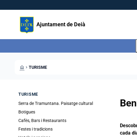
Vés al contingut
Saltar al contingut
Ajuntament de Deià
HOME
CHEVRON_RIGHT
TURISME
TURISME
Ben
Serra de Tramuntana. Paisatge cultural
Botigues
Cafès, Bars i Restaurants
Descobr
Festes i tradicions
cada di