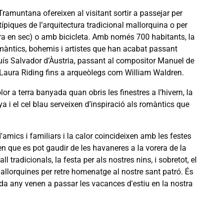
 Tramuntana ofereixen al visitant sortir a passejar per
típiques de l’arquitectura tradicional mallorquina o per
a en sec) o amb bicicleta. Amb només 700 habitants, la
omàntics, bohemis i artistes que han acabat passant
luís Salvador d’Àustria, passant al compositor Manuel de
i Laura Riding fins a arqueòlegs com William Waldren.
lor a terra banyada quan obris les finestres a l’hivern, la
ya i el cel blau serveixen d’inspiració als romàntics que
 d'amics i familiars i la calor coincideixen amb les festes
 que es pot gaudir de les havaneres a la vorera de la
 tradicionals, la festa per als nostres nins, i sobretot, el
allorquines per retre homenatge al nostre sant patró. És
cada any venen a passar les vacances d'estiu en la nostra