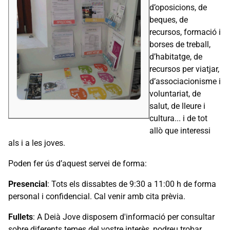
d’oposicions, de
beques, de
recursos, formació i
borses de treball,
d’habitatge, de
recursos per viatjar,
d’associacionisme i
voluntariat, de
salut, de lleure i
cultura... i de tot
allò que interessi
als i a les joves.
Poden fer ús d’aquest servei de forma:
Presencial
: Tots els dissabtes de 9:30 a 11:00 h de forma
personal i confidencial. Cal venir amb cita prèvia.
Fullets
: A Deià Jove disposem d'informació per consultar
sobre diferents temes del vostre interès, podreu trobar