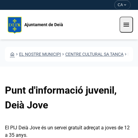
Vés al contingut
Saltar al contingut
expand_more
CA
menu
Ajuntament de Deià
HOME
CHEVRON_RIGHT
EL NOSTRE MUNICIPI
CHEVRON_RIGHT
CENTRE CULTURAL SA TANCA
CHEVRON_RIGHT
PUNT D'INFORMACIÓ JUVENIL, DEIÀ JOVE
Punt d'informació juvenil,
Deià Jove
El PIJ Deià Jove és un servei gratuït adreçat a joves de 12
a 35 anys.