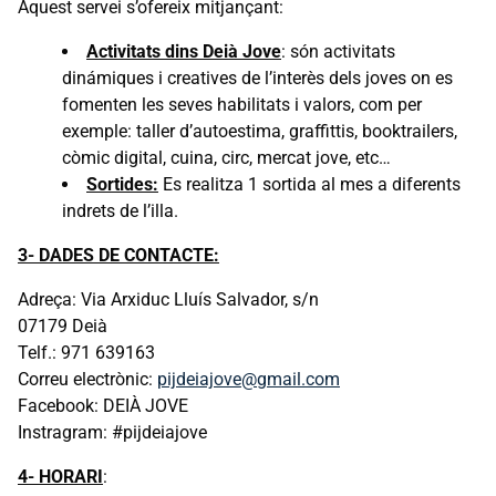
Aquest servei s’ofereix mitjançant:
Activitats dins Deià Jove
: són activitats
dinámiques i creatives de l’interès dels joves on es
fomenten les seves habilitats i valors, com per
exemple: taller d’autoestima, graffittis, booktrailers,
còmic digital, cuina, circ, mercat jove, etc…
Sortides:
Es realitza 1 sortida al mes a diferents
indrets de l’illa.
3- DADES DE CONTACTE:
Adreça: Via Arxiduc Lluís Salvador, s/n
07179 Deià
Telf.: 971 639163
Correu electrònic:
pijdeiajove@gmail.com
Facebook: DEIÀ JOVE
Instragram: #pijdeiajove
4- HORARI
: