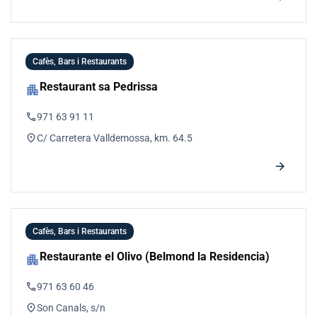
Cafès, Bars i Restaurants
Restaurant sa Pedrissa
apartment
phone
971 63 91 11
location_on
C/ Carretera Valldemossa, km. 64.5
arrow_forward
Cafès, Bars i Restaurants
Restaurante el Olivo (Belmond la Residencia)
apartment
phone
971 63 60 46
location_on
Son Canals, s/n