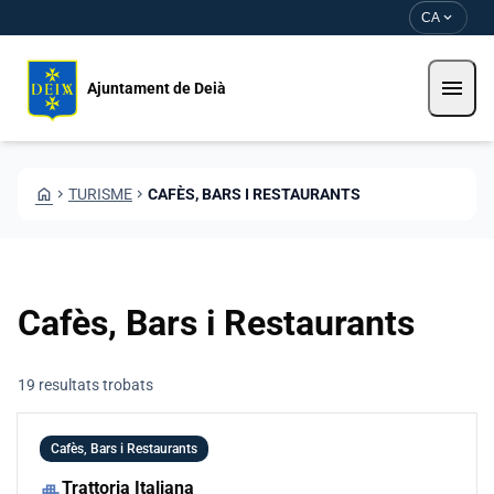
Vés al contingut
Saltar al contingut
expand_more
CA
menu
Ajuntament de Deià
HOME
CHEVRON_RIGHT
TURISME
CHEVRON_RIGHT
CAFÈS, BARS I RESTAURANTS
Cafès, Bars i Restaurants
19 resultats trobats
Cafès, Bars i Restaurants
Trattoria Italiana
apartment