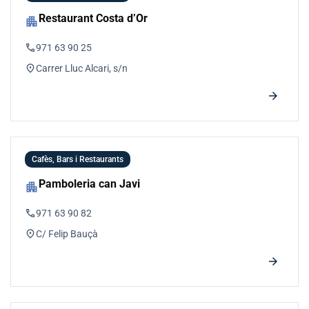
Restaurant Costa d’Or
apartment
phone
971 63 90 25
location_on
Carrer Lluc Alcari, s/n
arrow_forward
Cafès, Bars i Restaurants
Pamboleria can Javi
apartment
phone
971 63 90 82
location_on
C/ Felip Bauçà
arrow_forward