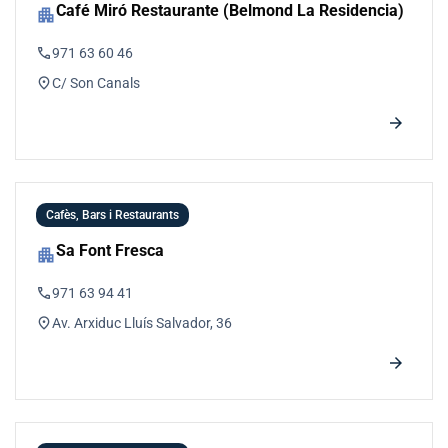
Café Miró Restaurante (Belmond La Residencia)
apartment
phone
971 63 60 46
location_on
C/ Son Canals
arrow_forward
Cafès, Bars i Restaurants
Sa Font Fresca
apartment
phone
971 63 94 41
location_on
Av. Arxiduc Lluís Salvador, 36
arrow_forward