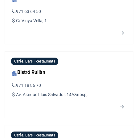
phone
971 63 64 50
location_on
C/ Vinya Vella, 1
arrow_forward
Cafès, Bars i Restaurants
Bistró Rullàn
apartment
phone
971 18 86 70
location_on
Av. Arxiduc Lluís Salvador, 14A&nbsp;
arrow_forward
Cafès, Bars i Restaurants