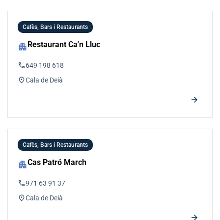
Cafès, Bars i Restaurants
Restaurant Ca'n Lluc
apartment
phone
649 198 618
location_on
Cala de Deià
arrow_forward
Cafès, Bars i Restaurants
Cas Patró March
apartment
phone
971 63 91 37
location_on
Cala de Deià
arrow_forward