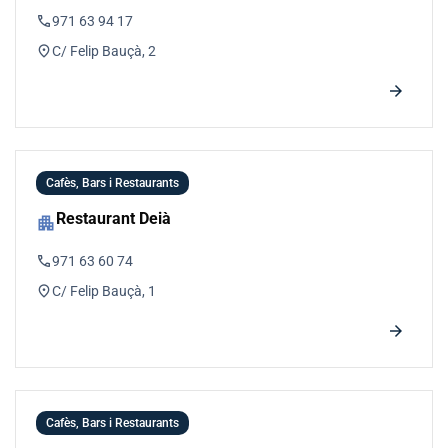
phone
971 63 94 17
location_on
C/ Felip Bauçà, 2
arrow_forward
Cafès, Bars i Restaurants
Restaurant Deià
apartment
phone
971 63 60 74
location_on
C/ Felip Bauçà, 1
arrow_forward
Cafès, Bars i Restaurants