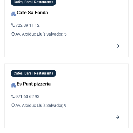
Cafès, Bars i Restaurants
Café Sa Fonda
apartment
phone
722 89 11 12
location_on
Av. Arxiduc Lluís Salvador, 5
arrow_forward
Cafès, Bars i Restaurants
Es Punt pizzeria
apartment
phone
971 63 62 93
location_on
Av. Arxiduc Lluís Salvador, 9
arrow_forward