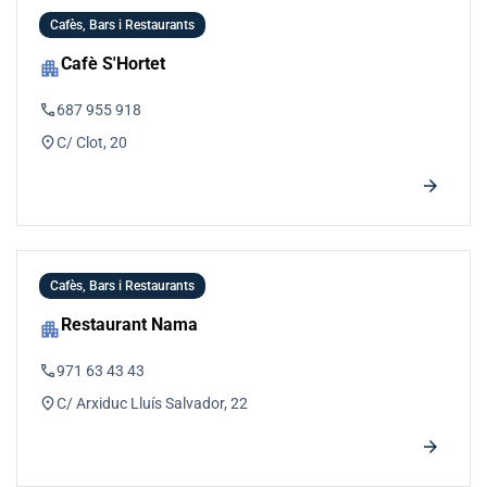
Cafès, Bars i Restaurants
Cafè S'Hortet
apartment
phone
687 955 918
location_on
C/ Clot, 20
arrow_forward
Cafès, Bars i Restaurants
Restaurant Nama
apartment
phone
971 63 43 43
location_on
C/ Arxiduc Lluís Salvador, 22
arrow_forward