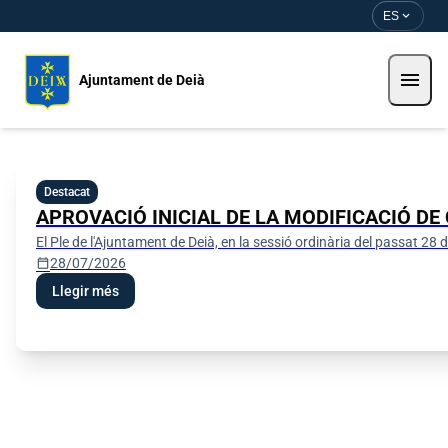
Pasar al contenido principal
Saltar al contingut
expand_more
ES
menu
Ajuntament de Deià
Ajuntament de Deià
Destacat
APROVACIÓ INICIAL DE LA MODIFICACIÓ DE
El Ple de l'Ajuntament de Deià, en la sessió ordinària del passat 
calendar_today
28/07/2026
Llegir més
Perfil del contractant
Seu electrònica