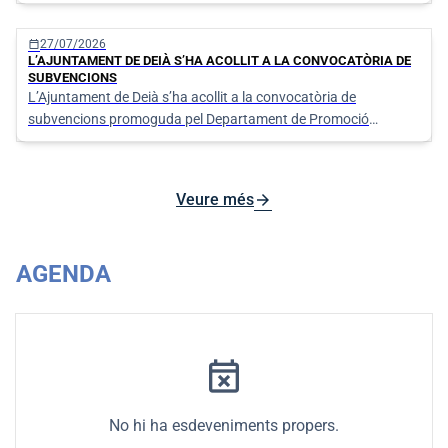
calendar_today
27/07/2026
L’AJUNTAMENT DE DEIÀ S’HA ACOLLIT A LA CONVOCATÒRIA DE
SUBVENCIONS
L’Ajuntament de Deià s’ha acollit a la convocatòria de
subvencions promoguda pel Departament de Promoció
Econòmica i Desenvolupament Local del Consell de Mallorca
per activitats d’estiu dirigides a la cura, vigilància i
entreteniment dels infants i joves dutes a terme en l'estiu de
arrow_forward
Veure més
l'any 2025.
AGENDA
event_busy
No hi ha esdeveniments propers.