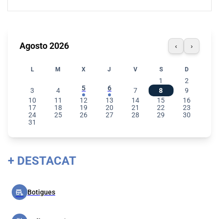
Agosto 2026
‹
›
L
M
X
J
V
S
D
1
2
5
6
3
4
7
8
9
10
11
12
13
14
15
16
17
18
19
20
21
22
23
24
25
26
27
28
29
30
31
+ DESTACAT
add_business
Botigues