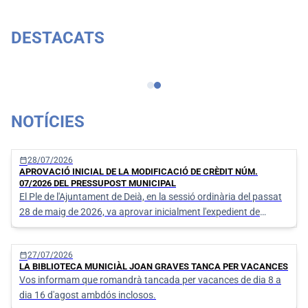
DESTACATS
Certificat de viatge
NOTÍCIES
calendar_today
28/07/2026
APROVACIÓ INICIAL DE LA MODIFICACIÓ DE CRÈDIT NÚM.
07/2026 DEL PRESSUPOST MUNICIPAL
El Ple de l'Ajuntament de Deià, en la sessió ordinària del passat
28 de maig de 2026, va aprovar inicialment l'expedient de
modificació del Pressupost de despeses núm. 07/2026 (Exp.
576/2026)
calendar_today
27/07/2026
LA BIBLIOTECA MUNICIÀL JOAN GRAVES TANCA PER VACANCES
Vos informam que romandrà tancada per vacances de dia 8 a
dia 16 d'agost ambdós inclosos.