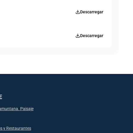
Descarregar
Descarregar
E
ramuntana. Paisaje
es y Restaurantes