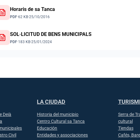
Horaris de sa Tanca
PDF
·
62 KB
·
25/10/2016
SOL·LICITUD DE BENS MUNICIPALS
PDF
·
183 KB
·
25/01/2024
LA CIUDAD
TURISM
e Deià
Historia del municipio
Serra de T
ia
Centro Cultural sa Tanca
cultural
municipales
Educación
Tiendas
tro Civil
Entidades y associaciones
Cafés, Bar