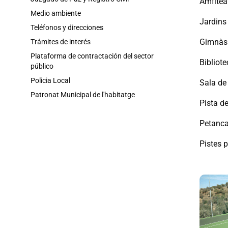
Amfitea
Medio ambiente
Jardins
Teléfonos y direcciones
Gimnàs
Trámites de interés
Plataforma de contractación del sector
Bibliot
público
Policia Local
Sala de
Patronat Municipal de l'habitatge
Pista d
Petanc
Pistes p
Galer