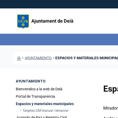
Pasar al contenido principal
Saltar al contingut
Ajuntament de Deià
HOME
CHEVRON_RIGHT
AYUNTAMIENTO
CHEVRON_RIGHT
ESPACIOS Y MATERIALES MUNICIPA
AYUNTAMIENTO
Esp
Bienvenidos a la web de Deià
Portal de Transparencia
Espacios y materiales municipales
Mirador
chevron_right
Targetes ZAR bianual i temporal
Juzgado de Paz y Registro Civil