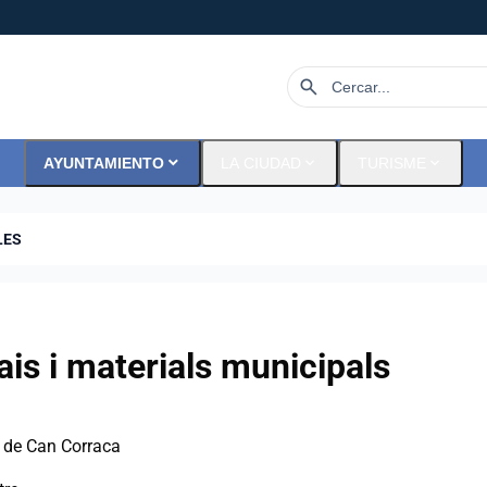
search
expand_more
expand_more
expand_more
AYUNTAMIENTO
LA CIUDAD
TURISME
LES
ais i materials municipals
 de Can Corraca