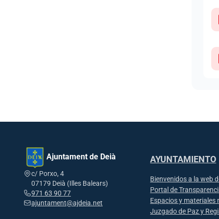
Ajuntament de Deià
AYUNTAMIENTO
c/ Porxo, 4
Bienvenidos a la web d
07179 Deià (Illes Balears)
Portal de Transparenc
971 63 90 77
Espacios y materiales 
ajuntament@ajdeia.net
Juzgado de Paz y Regis