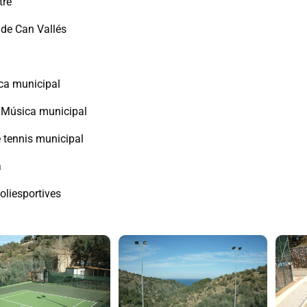
tre
 de Can Vallés
eca municipal
 Música municipal
e tennis municipal
a
oliesportives
ia d'imatges