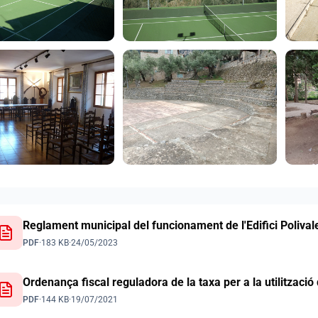
ments
Reglament municipal del funcionament de l'Edifici Polival
PDF
·
183 KB
·
24/05/2023
Ordenança fiscal reguladora de la taxa per a la utilització
PDF
·
144 KB
·
19/07/2021