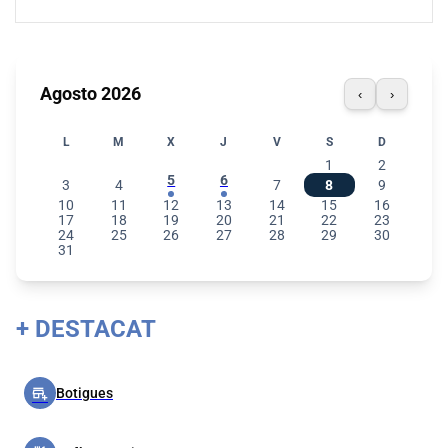
Agosto 2026
‹
›
L
M
X
J
V
S
D
1
2
5
6
3
4
7
8
9
10
11
12
13
14
15
16
17
18
19
20
21
22
23
24
25
26
27
28
29
30
31
+ DESTACAT
add_business
Botigues