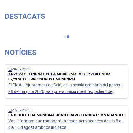
DESTACATS
Certificat de viatge
NOTÍCIES
calendar_today
28/07/2026
APROVACIÓ INICIAL DE LA MODIFICACIÓ DE CRÈDIT NÚM.
07/2026 DEL PRESSUPOST MUNICIPAL
El Ple de l'Ajuntament de Deià, en la sessió ordinària del passat
28 de maig de 2026, va aprovar inicialment l'expedient de
modificació del Pressupost de despeses núm. 07/2026 (Exp.
576/2026)
calendar_today
27/07/2026
LA BIBLIOTECA MUNICIÀL JOAN GRAVES TANCA PER VACANCES
Vos informam que romandrà tancada per vacances de dia 8 a
dia 16 d'agost ambdós inclosos.