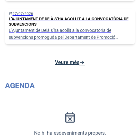
calendar_today
27/07/2026
L’AJUNTAMENT DE DEIÀ S’HA ACOLLIT A LA CONVOCATÒRIA DE
SUBVENCIONS
L’Ajuntament de Deià s’ha acollit a la convocatòria de
subvencions promoguda pel Departament de Promoció
Econòmica i Desenvolupament Local del Consell de Mallorca
per activitats d’estiu dirigides a la cura, vigilància i
entreteniment dels infants i joves dutes a terme en l'estiu de
arrow_forward
Veure més
l'any 2025.
AGENDA
event_busy
No hi ha esdeveniments propers.