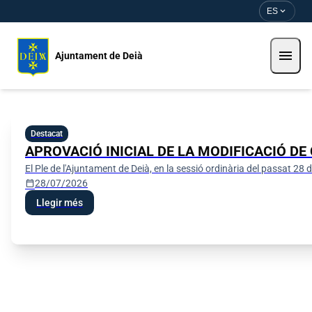
Pasar al contenido principal
Saltar al contingut
expand_more
ES
menu
Ajuntament de Deià
Ajuntament de Deià
Destacat
APROVACIÓ INICIAL DE LA MODIFICACIÓ DE
El Ple de l'Ajuntament de Deià, en la sessió ordinària del passat 
calendar_today
28/07/2026
Llegir més
Perfil del contractant
Seu electrònica