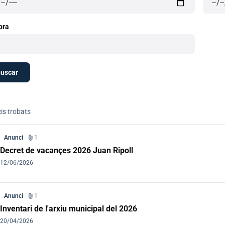
bra
is trobats
attach_file
Anunci
1
Decret de vacançes 2026 Juan Ripoll
12/06/2026
attach_file
Anunci
1
Inventari de l'arxiu municipal del 2026
20/04/2026