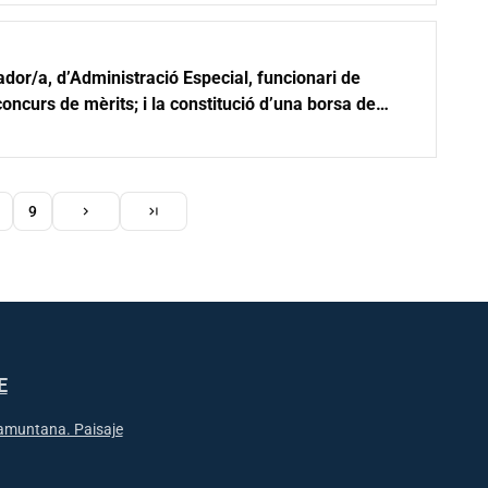
ador/a, d’Administració Especial, funcionari de
oncurs de mèrits; i la constitució d’una borsa de
Siguiente
Última
ge
Page
9
chevron_right
last_page
página
página
nación
E
ramuntana. Paisaje