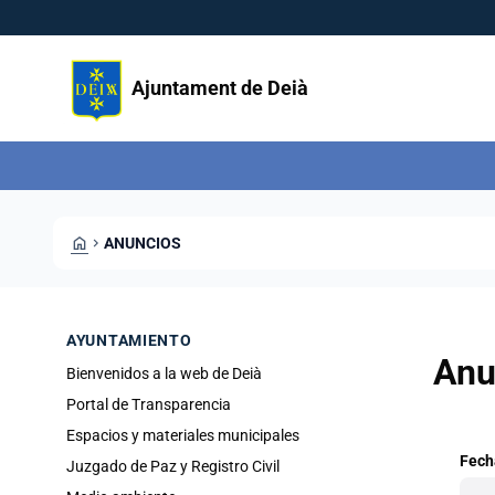
Pasar al contenido principal
Saltar al contingut
Ajuntament de Deià
HOME
CHEVRON_RIGHT
ANUNCIOS
AYUNTAMIENTO
Anu
Bienvenidos a la web de Deià
Portal de Transparencia
Espacios y materiales municipales
Fech
Juzgado de Paz y Registro Civil