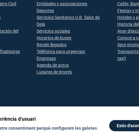
tro Civil
Entidades y associaciones
Cafés, Bar
Deportes
Fiestas y t
s
Servicios Sanitarios U.B. Salut de
Hoteles y 
Deià
Historia de
tación del
Servicios sociales
Anar d'excu
Horarios de buses
Conoce a n
Recién llegados
Spot promo
l'habitatge
Teléfonos para urgencias
Transports
Empresas
taxi)
Agenda de actos
Lugares de interés
eriència d'usuari
Estic d'aco
vostre consentiment perquè configurem les galetes.
© 2026 Ajuntament de Deià. Tots els drets reservats.