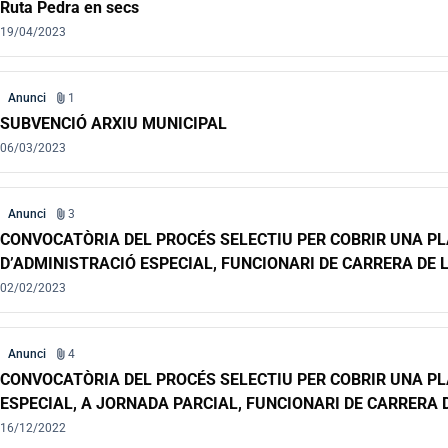
Ruta Pedra en secs
19/04/2023
attach_file
Anunci
1
SUBVENCIÓ ARXIU MUNICIPAL
06/03/2023
attach_file
Anunci
3
CONVOCATÒRIA DEL PROCÉS SELECTIU PER COBRIR UNA PL
D’ADMINISTRACIÓ ESPECIAL, FUNCIONARI DE CARRERA DE 
OPOSCIÓ; I LA CONSTITUCIÓ D’UNA BORSA DE TREBALL
02/02/2023
attach_file
Anunci
4
CONVOCATÒRIA DEL PROCÉS SELECTIU PER COBRIR UNA PL
ESPECIAL, A JORNADA PARCIAL, FUNCIONARI DE CARRERA 
CONCURS-OPOSICIÓ, I LA CONSTITUCIÓ D’UNA BORSA DE T
16/12/2022