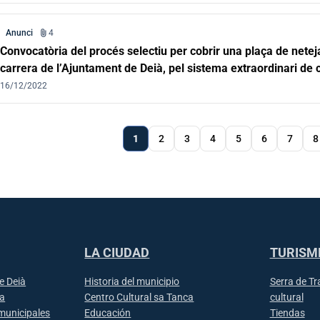
attach_file
Anunci
4
Convocatòria del procés selectiu per cobrir una plaça de netej
carrera de l’Ajuntament de Deià, pel sistema extraordinari de c
treball
16/12/2022
Página
1
Page
2
Page
3
Page
4
Page
5
Page
6
Page
7
Pa
8
actual
Pagi
LA CIUDAD
TURISM
e Deià
Historia del municipio
Serra de T
ia
Centro Cultural sa Tanca
cultural
municipales
Educación
Tiendas