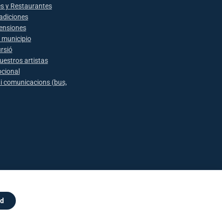
es y Restaurantes
radiciones
pensiones
l municipio
rsió
uestros artistas
cional
 i comunicacions (bus,
Mapa web
Avís Legal
Política de privacitat
Directorio
Contacto
rd