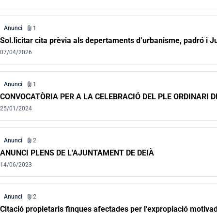
attach_file
Anunci
1
Sol.licitar cita prèvia als depertaments d’urbanisme, padró i J
07/04/2026
attach_file
Anunci
1
CONVOCATÒRIA PER A LA CELEBRACIÓ DEL PLE ORDINARI DE
25/01/2024
attach_file
Anunci
2
ANUNCI PLENS DE L'AJUNTAMENT DE DEIÀ
14/06/2023
attach_file
Anunci
2
Citació propietaris finques afectades per l'expropiació motivad