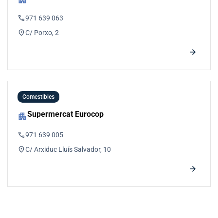
phone
971 639 063
location_on
C/ Porxo, 2
arrow_forward
Comestibles
Supermercat Eurocop
apartment
phone
971 639 005
location_on
C/ Arxiduc Lluís Salvador, 10
arrow_forward