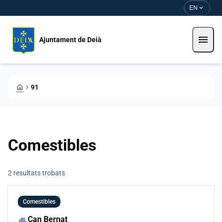
Skip to main content
Saltar al contingut
expand_more
EN
menu
Ajuntament de Deià
HOME
CHEVRON_RIGHT
91
Comestibles
2 resultats trobats
Comestibles
Can Bernat
apartment