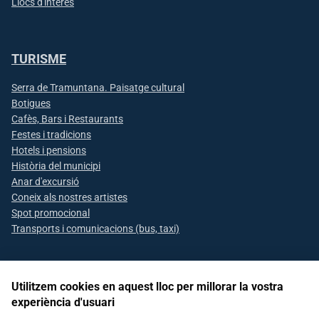
Llocs d'interès
TURISME
Serra de Tramuntana. Paisatge cultural
Botigues
Cafès, Bars i Restaurants
Festes i tradicions
Hotels i pensions
Història del municipi
Anar d'excursió
Coneix als nostres artistes
Spot promocional
Transports i comunicacions (bus, taxi)
Utilitzem cookies en aquest lloc per millorar la vostra
Segueix-nos a les xarxes socials
experiència d'usuari