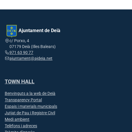
Ajuntament de Deià
c/ Porxo, 4
07179 Deià (Illes Balears)
971 63 90 77
ajuntament@ajdeia.net
TOWN HALL
Benvinguts a la web de Deià
Transparency Portal
Espais i materials municipals
Jutjat de Pau i Registre Civil
Medi ambient
Telèfons i adreces