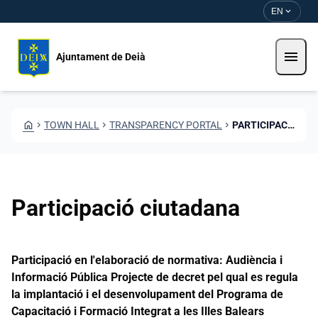
Skip to main content
Saltar al contingut
expand_more
EN
menu
Ajuntament de Deià
HOME
CHEVRON_RIGHT
TOWN HALL
CHEVRON_RIGHT
TRANSPARENCY PORTAL
CHEVRON_RIGHT
PARTICIPACIÓ CIUTADANA
Participació ciutadana
Participació en l'elaboració de normativa: Audiència i
Informació Pública Projecte de decret pel qual es regula
la implantació i el desenvolupament del Programa de
Capacitació i Formació Integrat a les Illes Balears