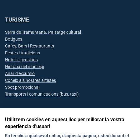
TURISME
Serra de Tramuntana. Paisatge cultural
Botigues
Cafès, Bars i Restaurants
Festes i tradicions
Hotels i pensions
Història del municipi
Anar d'excursió
Coneix als nostres artistes
Spot promocional
Transports i comunicacions (bus, taxi)
Utilitzem cookies en aquest lloc per millorar la vostra
Segueix-nos a les xarxes socials
experiència d'usuari
En fer clic a qualsevol enllaç d'aquesta pàgina, esteu donant el