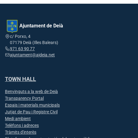
Ajuntament de Deià
c/ Porxo, 4
07179 Deià (Illes Balears)
971 63 90 77
ajuntament@ajdeia.net
TOWN HALL
Benvinguts a la web de Deià
Transparency Portal
Espais i materials municipals
Jutjat de Pau i Registre Civil
Medi ambient
Telèfons i adreces
Tràmits d'interès