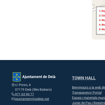
Ajuntament de Deià
TOWN HALL
c/ Porxo, 4
Benvinguts a la web de
07179 Deià (Illes Balears)
Transparency Portal
971 63 90 77
Espais i materials mun
ajuntament@ajdeia.net
Jutjat de Pau i Registre