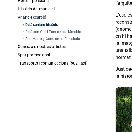
Hotels i pensions
l’arqui
Història del municipi
L’esglés
Anar d'excursió
reconstr
chevron_right
Deià conjunt històric
(anomen
chevron_right
Deià-son Coll i Font de ses Mentides
on hi h
chevron_right
Son Marroig-Camí de sa Foradada
la imatg
Coneix als nostres artistes
una tall
Spot promocional
normativ
Transports i comunicacions (bus, taxi)
Just dev
la històr