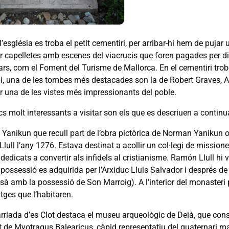
’església es troba el petit cementiri, per arribar-hi hem de puja
r capelletes amb escenes del viacrucis que foren pagades per dif
lars, com el Foment del Turisme de Mallorca. En el cementiri tro
i, una de les tombes més destacades son la de Robert Graves, A
r una de les vistes més impressionants del poble.
ocs molt interessants a visitar son els que es descriuen a continu
 Yanikun que recull part de l’obra pictòrica de Norman Yanikun 
ull l’any 1276. Estava destinat a acollir un col·legi de missione
edicats a convertir als infidels al cristianisme. Ramón Llull hi 
possessió es adquirida per l’Arxiduc Lluis Salvador i després de 
sà amb la possessió de Son Marroig). A l’interior del monasteri
tges que l’habitaren.
arriada d’es Clot destaca el museu arqueològic de Deià, que cons
 de Myotragus Balearicus, càpid representatiu del quaternari mall