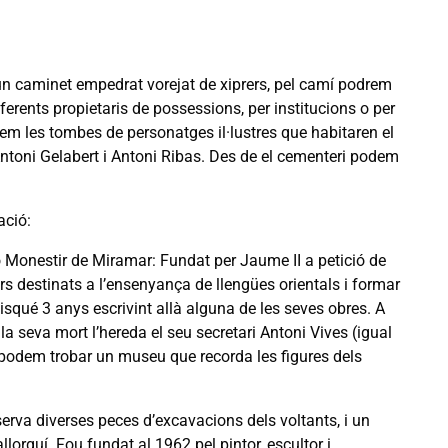
r un caminet empedrat vorejat de xiprers, pel camí podrem
erents propietaris de possessions, per institucions o per
bem les tombes de personatges il·lustres que habitaren el
ntoni Gelabert i Antoni Ribas. Des de el cementeri podem
ació:
o Monestir de Miramar: Fundat per Jaume II a petició de
rs destinats a l’ensenyança de llengües orientals i formar
visqué 3 anys escrivint allà alguna de les seves obres. A
la seva mort l’hereda el seu secretari Antoni Vives (igual
 podem trobar un museu que recorda les figures dels
erva diverses peces d’excavacions dels voltants, i un
orquí. Fou fundat al 1962 pel pintor, escultor i