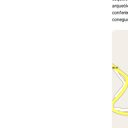
arqueòl
conferèn
conegud