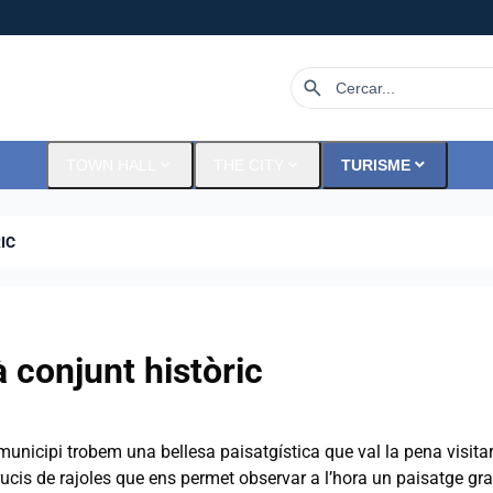
search
expand_more
expand_more
expand_more
TOWN HALL
THE CITY
TURISME
IC
à conjunt històric
 municipi trobem una bellesa paisatgística que val la pena visit
rucis de rajoles que ens permet observar a l’hora un paisatge g