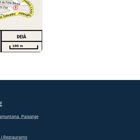
E
ramuntana. Paisatge
 i Restaurants