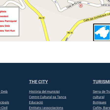
THE CITY
TURISM
 Deià
Història del municipi
Serra de T
Centre Cultural sa Tanca
cultural
icipals
Educació
Botigues
 Civil
Entitats i associacions
Cafès, Bars