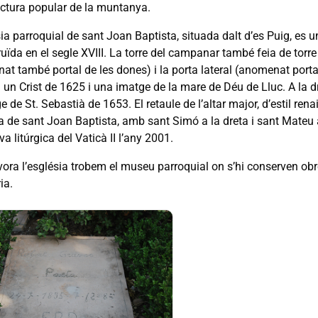
tectura popular de la muntanya.
ia parroquial de sant Joan Baptista, situada dalt d’es Puig, es un 
uïda en el segle XVIII. La torre del campanar també feia de torre
at també portal de les dones) i la porta lateral (anomenat porta
a un Crist de 1625 i una imatge de la mare de Déu de Lluc. A la 
e de St. Sebastià de 1653. El retaule de l’altar major, d’estil ren
a de sant Joan Baptista, amb sant Simó a la dreta i sant Mateu a l
a litúrgica del Vaticà II l’any 2001.
ora l’església trobem el museu parroquial on s’hi conserven obres
ia.