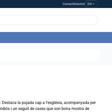
expand_more
Contact
Directori
EN
ar. Destaca la pujada cap a l’església, acompanyada per
randiós i un seguit de cases que son bona mostra de