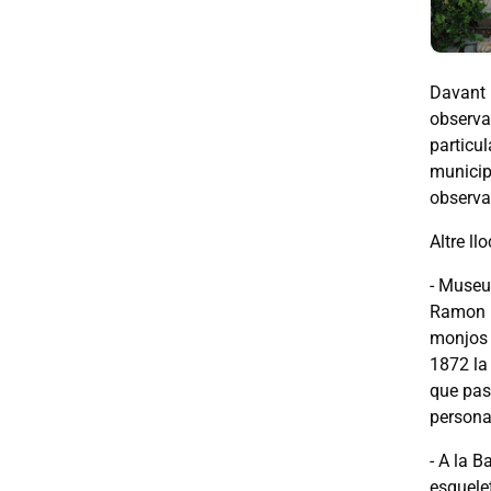
Davant l
observa
particu
municip
observa
Altre ll
- Museu
Ramon Ll
monjos d
1872 la 
que pas
persona
- A la B
esquelet