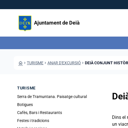
Skip to main content
Saltar al contingut
Ajuntament de Deià
HOME
CHEVRON_RIGHT
TURISME
CHEVRON_RIGHT
ANAR D'EXCURSIÓ
CHEVRON_RIGHT
DEIÀ CONJUNT HISTÒR
TURISME
Dei
Serra de Tramuntana. Paisatge cultural
Botigues
Cafès, Bars i Restaurants
Dins el
Festes i tradicions
un viac