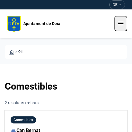
Direkt zum Inhalt
Saltar al contingut
expand_more
DE
menu
Ajuntament de Deià
HOME
CHEVRON_RIGHT
91
Comestibles
2 resultats trobats
Comestibles
Can Bernat
apartment