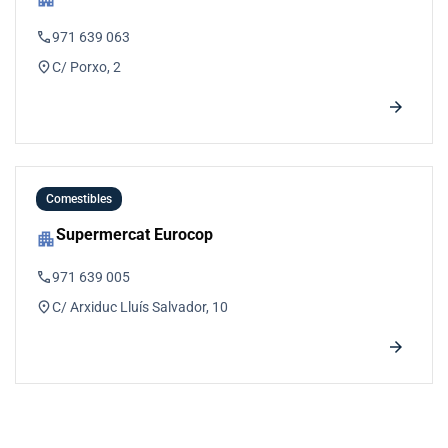
phone
971 639 063
location_on
C/ Porxo, 2
arrow_forward
Comestibles
Supermercat Eurocop
apartment
phone
971 639 005
location_on
C/ Arxiduc Lluís Salvador, 10
arrow_forward