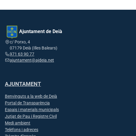
Ajuntament de Deià
c/ Porxo, 4
07179 Deià (Illes Balears)
971 63 90 77
ajuntament@ajdeia.net
AJUNTAMENT
Benvinguts a la web de Deià
Portal de Transparència
Espais i materials municipals
Jutjat de Pau i Registre Civil
Medi ambient
Telèfons i adreces