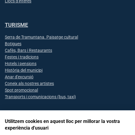
Llocs d'interès
TURISME
Serra de Tramuntana. Paisatge cultural
Botigues
Cafès, Bars i Restaurants
Festes i tradicions
Hotels i pensions
Història del municipi
Anar d'excursió
Coneix als nostres artistes
Spot promocional
Transports i comunicacions (bus, taxi)
Utilitzem cookies en aquest lloc per millorar la vostra
Segueix-nos a les xarxes socials
experiència d'usuari