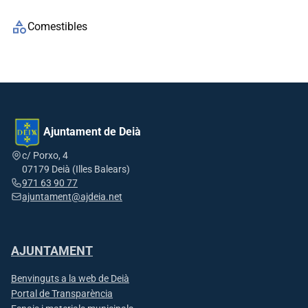
category
Comestibles
Ajuntament de Deià
c/ Porxo, 4
07179 Deià (Illes Balears)
971 63 90 77
ajuntament@ajdeia.net
AJUNTAMENT
Benvinguts a la web de Deià
Portal de Transparència