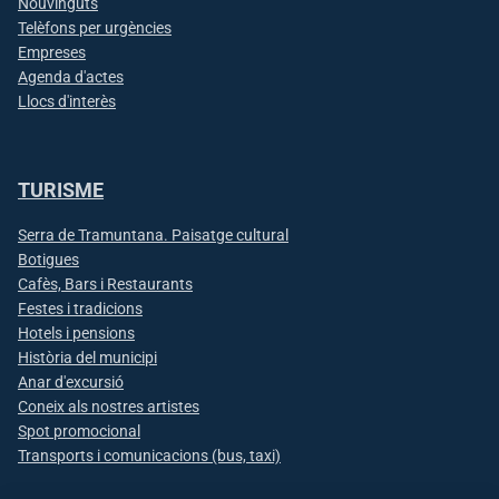
Nouvinguts
Telèfons per urgències
Empreses
Agenda d'actes
Llocs d'interès
TURISME
Serra de Tramuntana. Paisatge cultural
Botigues
Cafès, Bars i Restaurants
Festes i tradicions
Hotels i pensions
Història del municipi
Anar d'excursió
Coneix als nostres artistes
Spot promocional
Transports i comunicacions (bus, taxi)