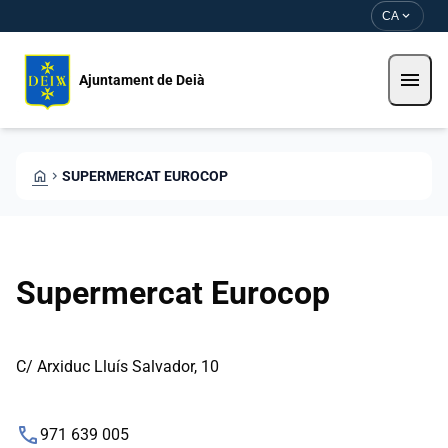
Vés al contingut
Saltar al contingut
expand_more
CA
menu
Ajuntament de Deià
HOME
CHEVRON_RIGHT
SUPERMERCAT EUROCOP
Supermercat Eurocop
C/ Arxiduc Lluís Salvador, 10
phone
971 639 005