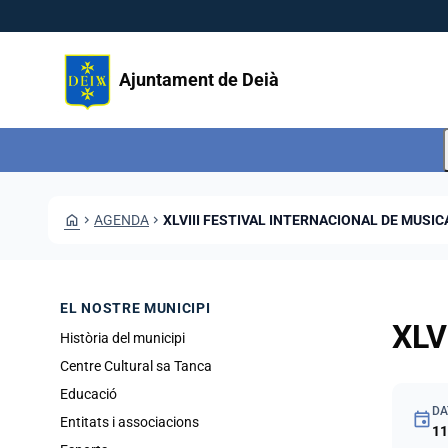
Vés al contingut
Saltar al contingut
Ajuntament de Deià
HOME
CHEVRON_RIGHT
AGENDA
CHEVRON_RIGHT
XLVIII FESTIVAL INTERNACIONAL DE MUSICA
EL NOSTRE MUNICIPI
XLV
Història del municipi
Centre Cultural sa Tanca
Educació
DA
event
Entitats i associacions
11