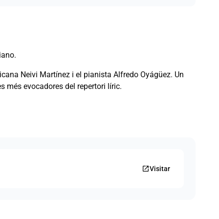
iano.
mexicana Neivi Martínez i el pianista Alfredo Oyágüez. Un
s més evocadores del repertori líric.
open_in_new
Visitar