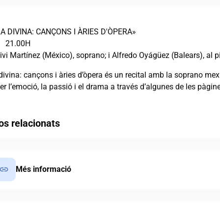
A DIVINA: CANÇONS I ÀRIES D'ÒPERA»
| 21.00H
vi Martínez (México), soprano; i Alfredo Oyágüez (Balears), al p
Locura divina: cançons i àries d’òpera és un recital amb la soprano 
er l’emoció, la passió i el drama a través d’algunes de les pàgine
os relacionats
link
Més informació