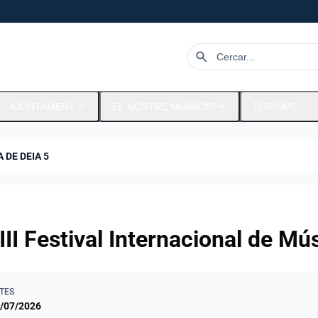
search
expand_more
expand_more
expand_more
AJUNTAMENT
EL NOSTRE MUNICIPI
TURISME
 DE DEIA 5
III Festival Internacional de Mú
TES
/07/2026