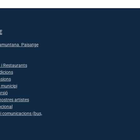
E
ramuntana. Paisatge
 i Restaurants
adicions
nsions
l municipi
rsió
nostres artistes
cional
 i comunicacions (bus,