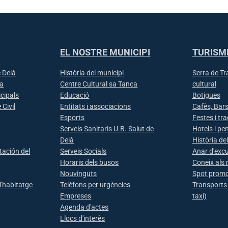
EL NOSTRE MUNICIPI
TURISM
 Deià
Història del municipi
Serra de T
ia
Centre Cultural sa Tanca
cultural
icipals
Educació
Botigues
 Civil
Entitats i associacions
Cafès, Bars
Esports
Festes i tr
Serveis Sanitaris U.B. Salut de
Hotels i pe
Deià
Història de
tación del
Serveis Socials
Anar d'excu
Horaris dels busos
Coneix als 
Nouvinguts
Spot promo
l'habitatge
Telèfons per urgències
Transports
Empreses
taxi)
Agenda d'actes
Llocs d'interès