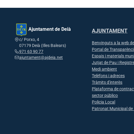
Ajuntament de Deià
AJUNTAMENT
c/ Porxo, 4
Benvinguts a la web de
07179 Deià (Illes Balears)
Portal de Transparènc
971 63 90 77
Espais i materials mun
ajuntament@ajdeia.net
Jutjat de Pau i Registre
Medi ambient
Telèfons i adreces
Tràmits d'interès
Plataforma de contrac
sector público
Policia Local
Patronat Municipal de 