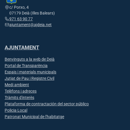
c/ Porxo, 4
07179 Deià (Illes Balears)
971 63 90 77
ajuntament@ajdeia.net
AJUNTAMENT
Benvinguts a la web de Deià
Portal de Transparència
Espais i materials municipals
Jutjat de Pau i Registre Civil
Medi ambient
Telèfons i adreces
Tràmits d'interès
Plataforma de contractación del sector público
Policia Local
Patronat Municipal de l'habitatge