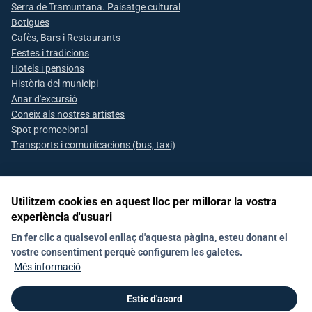
Serra de Tramuntana. Paisatge cultural
Botigues
Cafès, Bars i Restaurants
Festes i tradicions
Hotels i pensions
Història del municipi
Anar d'excursió
Coneix als nostres artistes
Spot promocional
Transports i comunicacions (bus, taxi)
Utilitzem cookies en aquest lloc per millorar la vostra
Segueix-nos a les xarxes socials
experiència d'usuari
En fer clic a qualsevol enllaç d'aquesta pàgina, esteu donant el
vostre consentiment perquè configurem les galetes.
Mapa web
Avís Legal
Política de privacitat
Més informació
Política de galetes (Cookies)
Contacte
Estic d'acord