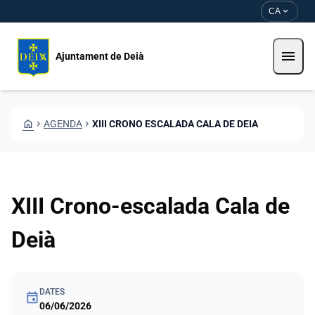
Vés al contingut
Saltar al contingut
expand_more
CA
menu
Ajuntament de Deià
HOME
CHEVRON_RIGHT
AGENDA
CHEVRON_RIGHT
XIII CRONO ESCALADA CALA DE DEIA
XIII Crono-escalada Cala de
Deià
DATES
event
06/06/2026