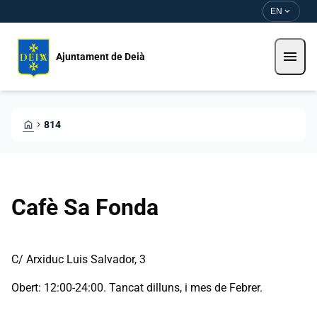
Skip to main content
Saltar al contingut
expand_more
EN
menu
Ajuntament de Deià
HOME
CHEVRON_RIGHT
814
Cafè Sa Fonda
C/ Arxiduc Luis Salvador, 3
Obert: 12:00-24:00. Tancat dilluns, i mes de Febrer.