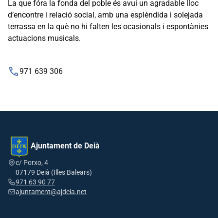
La que fóra la fonda del poble és avui un agradable lloc
d’encontre i relació social, amb una esplèndida i solejada
terrassa en la què no hi falten les ocasionals i espontànies
actuacions musicals.
phone
971 639 306
Ajuntament de Deià
c/ Porxo, 4
07179 Deià (Illes Balears)
971 63 90 77
ajuntament@ajdeia.net