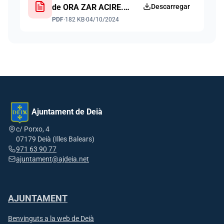
de ORA ZAR ACIRE.
Descarregar
Publicació web 04 10
PDF
·
182 KB
·
04/10/2024
2024
Ajuntament de Deià
c/ Porxo, 4
07179 Deià (Illes Balears)
971 63 90 77
ajuntament@ajdeia.net
AJUNTAMENT
Benvinguts a la web de Deià