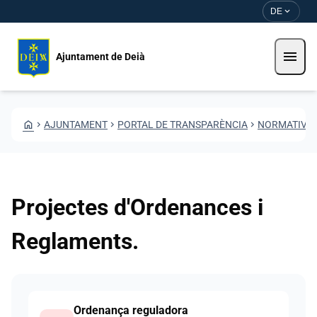
Direkt zum Inhalt
Saltar al contingut
expand_more
DE
menu
Ajuntament de Deià
HOME
CHEVRON_RIGHT
AJUNTAMENT
CHEVRON_RIGHT
PORTAL DE TRANSPARÈNCIA
CHEVRON_RIGHT
NORMATIVA
CHEVR
Projectes d'Ordenances i
Reglaments.
Documents
Ordenança reguladora