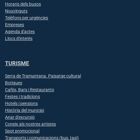
Horaris dels busos
Nouvinguts
Telèfons per urgències
Empreses
Agenda d'actes
Llocs d'interès
TURISME
Serra de Tramuntana. Paisatge cultural
Botigues
Cafès, Bars i Restaurants
Festes i tradicions
Hotels i pensions
Història del municipi
Anar d'excursió
Coneix als nostres artistes
Spot promocional
Transports i comunicacions (bus, taxi)